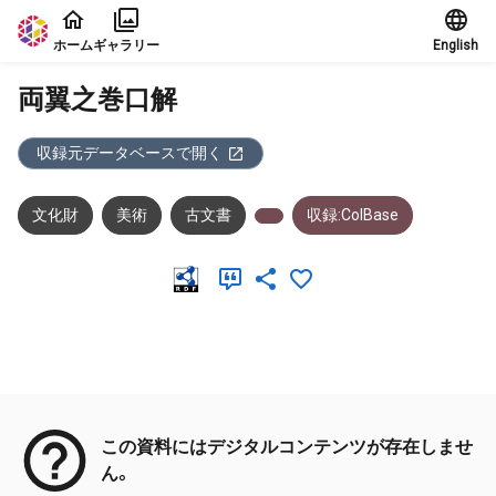
本文に飛ぶ
ホーム
ギャラリー
English
両翼之巻口解
収録元データベースで開く
文化財
美術
古文書
収録:ColBase
メタデータ
この資料にはデジタルコンテンツが存在しませ
ん。