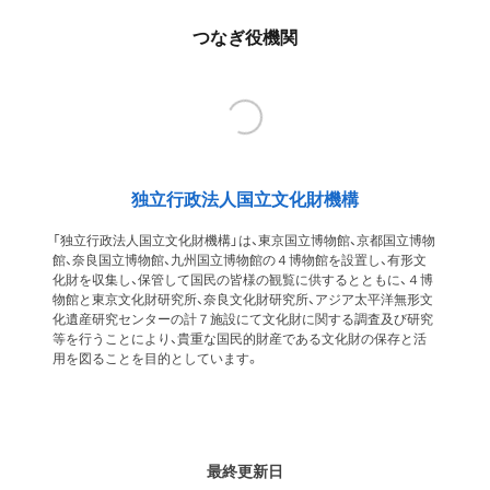
つなぎ役機関
独立行政法人国立文化財機構
「独立行政法人国立文化財機構」は、東京国立博物館、京都国立博物
館、奈良国立博物館、九州国立博物館の４博物館を設置し、有形文
化財を収集し、保管して国民の皆様の観覧に供するとともに、４博
物館と東京文化財研究所、奈良文化財研究所、アジア太平洋無形文
化遺産研究センターの計７施設にて文化財に関する調査及び研究
等を行うことにより、貴重な国民的財産である文化財の保存と活
用を図ることを目的としています。
最終更新日