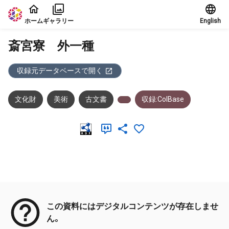
本文に飛ぶ
ホーム
ギャラリー
English
斎宮寮 外一種
収録元データベースで開く
文化財
美術
古文書
収録:ColBase
メタデータ
この資料にはデジタルコンテンツが存在しませ
ん。