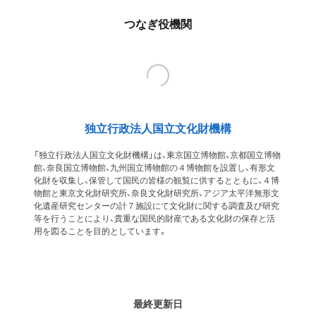
つなぎ役機関
独立行政法人国立文化財機構
「独立行政法人国立文化財機構」は、東京国立博物館、京都国立博物
館、奈良国立博物館、九州国立博物館の４博物館を設置し、有形文
化財を収集し、保管して国民の皆様の観覧に供するとともに、４博
物館と東京文化財研究所、奈良文化財研究所、アジア太平洋無形文
化遺産研究センターの計７施設にて文化財に関する調査及び研究
等を行うことにより、貴重な国民的財産である文化財の保存と活
用を図ることを目的としています。
最終更新日