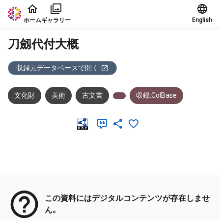
本文に飛ぶ
ホーム
ギャラリー
English
刀劔代付大概
収録元データベースで開く
文化財
美術
古文書
収録:ColBase
メタデータ
この資料にはデジタルコンテンツが存在しませ
ん。