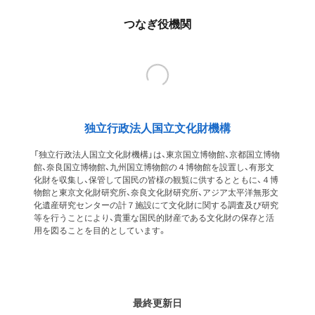
つなぎ役機関
独立行政法人国立文化財機構
「独立行政法人国立文化財機構」は、東京国立博物館、京都国立博物
館、奈良国立博物館、九州国立博物館の４博物館を設置し、有形文
化財を収集し、保管して国民の皆様の観覧に供するとともに、４博
物館と東京文化財研究所、奈良文化財研究所、アジア太平洋無形文
化遺産研究センターの計７施設にて文化財に関する調査及び研究
等を行うことにより、貴重な国民的財産である文化財の保存と活
用を図ることを目的としています。
最終更新日