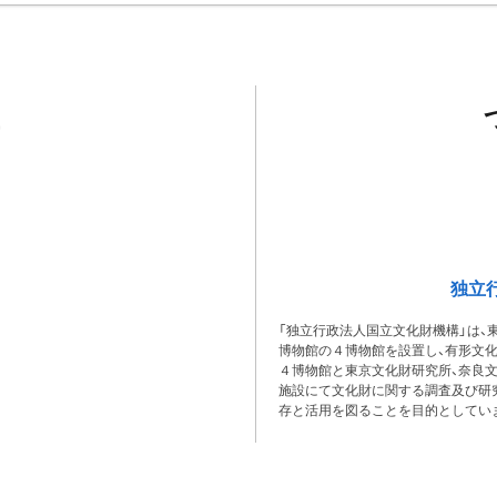
独立
「独立行政法人国立文化財機構」は、
博物館の４博物館を設置し、有形文
４博物館と東京文化財研究所、奈良
施設にて文化財に関する調査及び研
存と活用を図ることを目的としてい