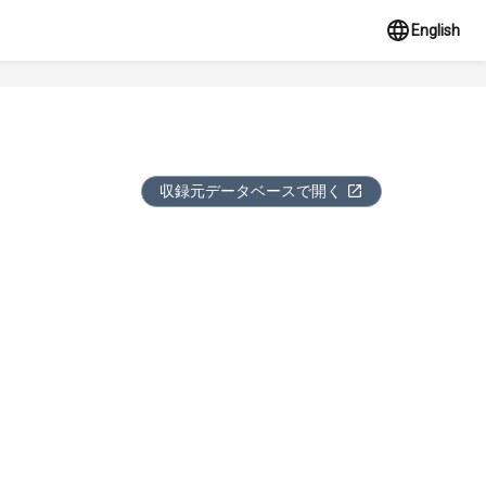
English
収録元データベースで開く