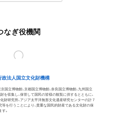
つなぎ役機関
行政法人国立文化財機構
東京国立博物館、京都国立博物館、奈良国立博物館、九州国立
化財を収集し、保管して国民の皆様の観覧に供するとともに、
文化財研究所、アジア太平洋無形文化遺産研究センターの計７
究等を行うことにより、貴重な国民的財産である文化財の保
ます。