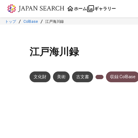
本文に飛ぶ
ホーム
ギャラリー
トップ
ColBase
江戸海川録
江戸海川録
文化財
美術
古文書
収録:ColBase
メタデータ