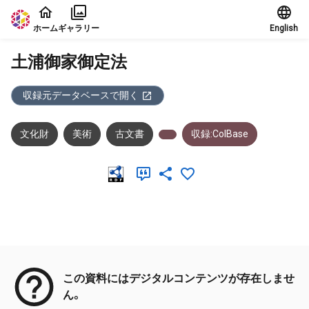
本文に飛ぶ
ホーム
ギャラリー
English
土浦御家御定法
収録元データベースで開く
文化財
美術
古文書
収録:ColBase
メタデータ
この資料にはデジタルコンテンツが存在しませ
ん。