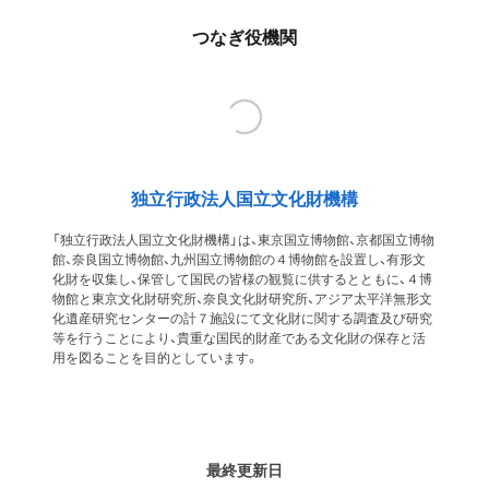
つなぎ役機関
独立行政法人国立文化財機構
「独立行政法人国立文化財機構」は、東京国立博物館、京都国立博物
館、奈良国立博物館、九州国立博物館の４博物館を設置し、有形文
化財を収集し、保管して国民の皆様の観覧に供するとともに、４博
物館と東京文化財研究所、奈良文化財研究所、アジア太平洋無形文
化遺産研究センターの計７施設にて文化財に関する調査及び研究
等を行うことにより、貴重な国民的財産である文化財の保存と活
用を図ることを目的としています。
最終更新日