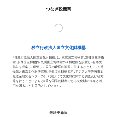
つなぎ役機関
独立行政法人国立文化財機構
「独立行政法人国立文化財機構」は、東京国立博物館、京都国立博物
館、奈良国立博物館、九州国立博物館の４博物館を設置し、有形文
化財を収集し、保管して国民の皆様の観覧に供するとともに、４博
物館と東京文化財研究所、奈良文化財研究所、アジア太平洋無形文
化遺産研究センターの計７施設にて文化財に関する調査及び研究
等を行うことにより、貴重な国民的財産である文化財の保存と活
用を図ることを目的としています。
最終更新日