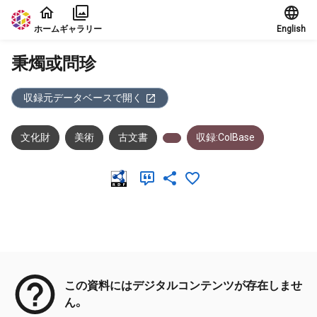
本文に飛ぶ
ホーム
ギャラリー
English
秉燭或問珍
収録元データベースで開く
文化財
美術
古文書
収録:ColBase
メタデータ
この資料にはデジタルコンテンツが存在しませ
ん。