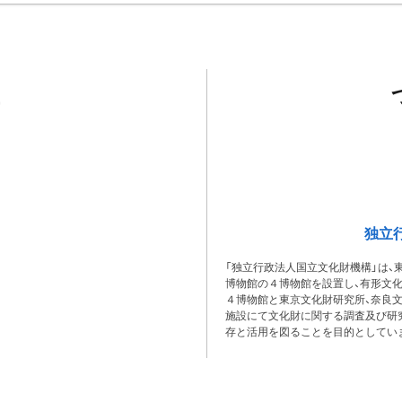
独立
「独立行政法人国立文化財機構」は、
博物館の４博物館を設置し、有形文
４博物館と東京文化財研究所、奈良
施設にて文化財に関する調査及び研
存と活用を図ることを目的としてい