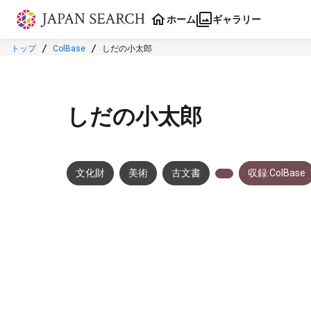
本文に飛ぶ
ホーム
ギャラリー
トップ
ColBase
しだの小太郎
しだの小太郎
文化財
美術
古文書
収録:ColBase
メタデータ