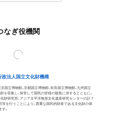
つなぎ役機関
行政法人国立文化財機構
東京国立博物館、京都国立博物館、奈良国立博物館、九州国立
化財を収集し、保管して国民の皆様の観覧に供するとともに、
文化財研究所、アジア太平洋無形文化遺産研究センターの計７
究等を行うことにより、貴重な国民的財産である文化財の保
ます。