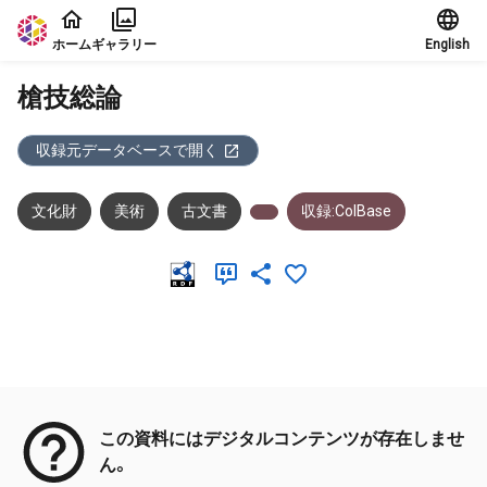
本文に飛ぶ
ホーム
ギャラリー
English
槍技総論
収録元データベースで開く
文化財
美術
古文書
収録:ColBase
メタデータ
この資料にはデジタルコンテンツが存在しませ
ん。