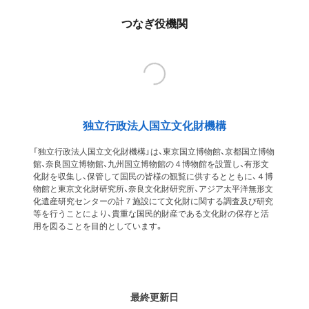
つなぎ役機関
独立行政法人国立文化財機構
「独立行政法人国立文化財機構」は、東京国立博物館、京都国立博物
館、奈良国立博物館、九州国立博物館の４博物館を設置し、有形文
化財を収集し、保管して国民の皆様の観覧に供するとともに、４博
物館と東京文化財研究所、奈良文化財研究所、アジア太平洋無形文
化遺産研究センターの計７施設にて文化財に関する調査及び研究
等を行うことにより、貴重な国民的財産である文化財の保存と活
用を図ることを目的としています。
最終更新日