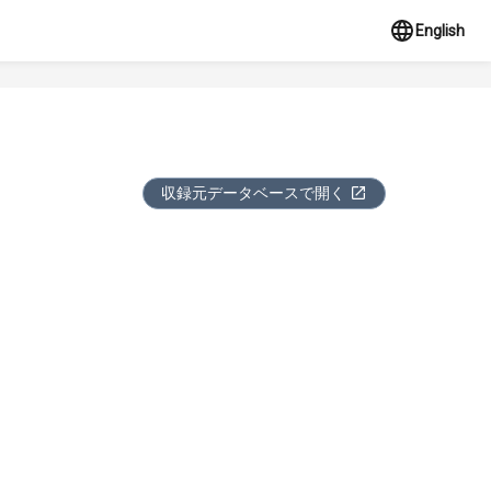
English
収録元データベースで開く