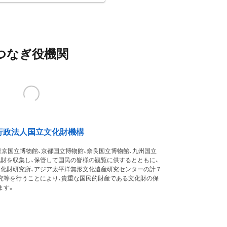
つなぎ役機関
行政法人国立文化財機構
東京国立博物館、京都国立博物館、奈良国立博物館、九州国立
化財を収集し、保管して国民の皆様の観覧に供するとともに、
文化財研究所、アジア太平洋無形文化遺産研究センターの計７
究等を行うことにより、貴重な国民的財産である文化財の保
ます。