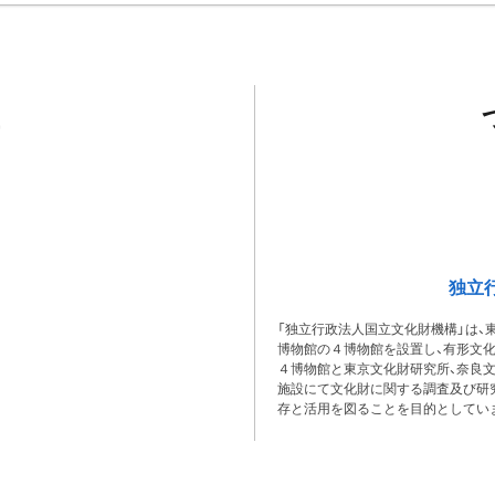
独立
「独立行政法人国立文化財機構」は、
博物館の４博物館を設置し、有形文
４博物館と東京文化財研究所、奈良
施設にて文化財に関する調査及び研
存と活用を図ることを目的としてい