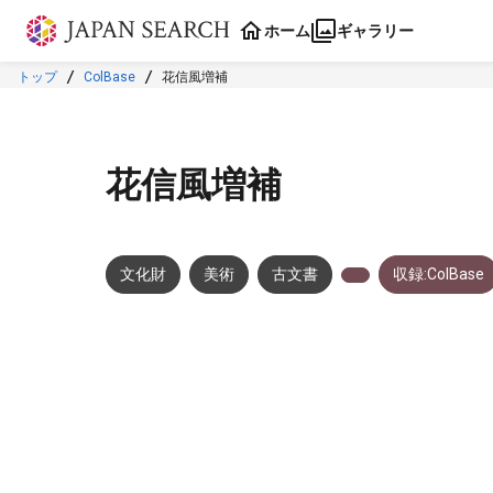
本文に飛ぶ
ホーム
ギャラリー
トップ
ColBase
花信風増補
花信風増補
文化財
美術
古文書
収録:ColBase
メタデータ