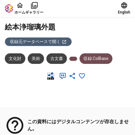
本文に飛ぶ
ホーム
ギャラリー
English
絵本浄瑠璃外題
収録元データベースで開く
文化財
美術
古文書
収録:ColBase
メタデータ
この資料にはデジタルコンテンツが存在しませ
ん。