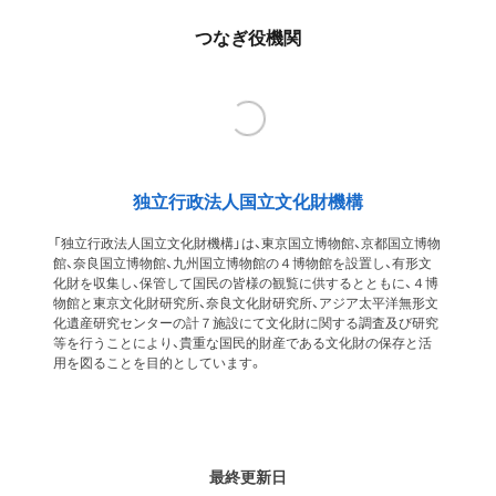
つなぎ役機関
独立行政法人国立文化財機構
「独立行政法人国立文化財機構」は、東京国立博物館、京都国立博物
館、奈良国立博物館、九州国立博物館の４博物館を設置し、有形文
化財を収集し、保管して国民の皆様の観覧に供するとともに、４博
物館と東京文化財研究所、奈良文化財研究所、アジア太平洋無形文
化遺産研究センターの計７施設にて文化財に関する調査及び研究
等を行うことにより、貴重な国民的財産である文化財の保存と活
用を図ることを目的としています。
最終更新日