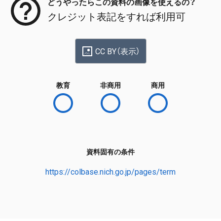
どうやったらこの資料の画像を使えるの？
クレジット表記をすれば利用可
CC BY（表示）
教育
非商用
商用
資料固有の条件
https://colbase.nich.go.jp/pages/term