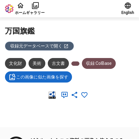
本文に飛ぶ
ホーム
ギャラリー
English
万国旗鑑
収録元データベースで開く
文化財
美術
古文書
収録:ColBase
この画像に似た画像を探す
メタデータ