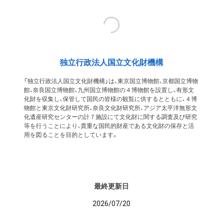
独立行政法人国立文化財機構
「独立行政法人国立文化財機構」は、東京国立博物館、京都国立博物
館、奈良国立博物館、九州国立博物館の４博物館を設置し、有形文
化財を収集し、保管して国民の皆様の観覧に供するとともに、４博
物館と東京文化財研究所、奈良文化財研究所、アジア太平洋無形文
化遺産研究センターの計７施設にて文化財に関する調査及び研究
等を行うことにより、貴重な国民的財産である文化財の保存と活
用を図ることを目的としています。
最終更新日
2026/07/20