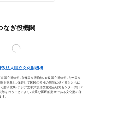
つなぎ役機関
行政法人国立文化財機構
東京国立博物館、京都国立博物館、奈良国立博物館、九州国立
化財を収集し、保管して国民の皆様の観覧に供するとともに、
文化財研究所、アジア太平洋無形文化遺産研究センターの計７
究等を行うことにより、貴重な国民的財産である文化財の保
ます。