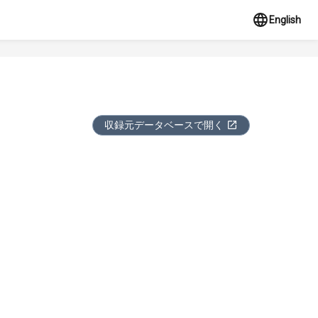
English
収録元データベースで開く