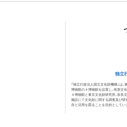
独立
「独立行政法人国立文化財機構」は、
博物館の４博物館を設置し、有形文
４博物館と東京文化財研究所、奈良
施設にて文化財に関する調査及び研
存と活用を図ることを目的としてい