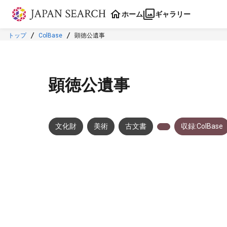
本文に飛ぶ
ホーム
ギャラリー
トップ
ColBase
顕徳公遺事
顕徳公遺事
文化財
美術
古文書
収録:ColBase
メタデータ