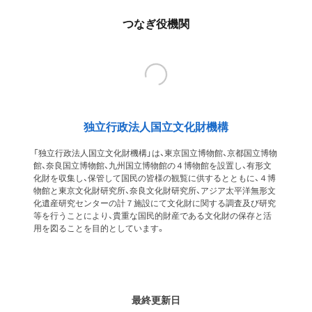
つなぎ役機関
独立行政法人国立文化財機構
「独立行政法人国立文化財機構」は、東京国立博物館、京都国立博物
館、奈良国立博物館、九州国立博物館の４博物館を設置し、有形文
化財を収集し、保管して国民の皆様の観覧に供するとともに、４博
物館と東京文化財研究所、奈良文化財研究所、アジア太平洋無形文
化遺産研究センターの計７施設にて文化財に関する調査及び研究
等を行うことにより、貴重な国民的財産である文化財の保存と活
用を図ることを目的としています。
最終更新日