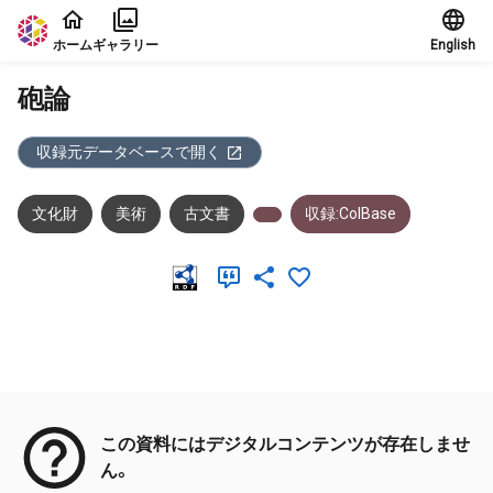
本文に飛ぶ
ホーム
ギャラリー
English
砲論
収録元データベースで開く
文化財
美術
古文書
収録:ColBase
メタデータ
この資料にはデジタルコンテンツが存在しませ
ん。