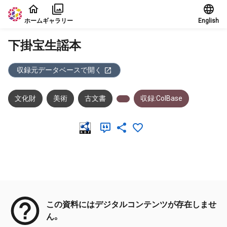
本文に飛ぶ
ホーム
ギャラリー
English
下掛宝生謡本
収録元データベースで開く
文化財
美術
古文書
収録:ColBase
メタデータ
この資料にはデジタルコンテンツが存在しませ
ん。