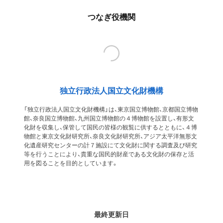
つなぎ役機関
独立行政法人国立文化財機構
「独立行政法人国立文化財機構」は、東京国立博物館、京都国立博物
館、奈良国立博物館、九州国立博物館の４博物館を設置し、有形文
化財を収集し、保管して国民の皆様の観覧に供するとともに、４博
物館と東京文化財研究所、奈良文化財研究所、アジア太平洋無形文
化遺産研究センターの計７施設にて文化財に関する調査及び研究
等を行うことにより、貴重な国民的財産である文化財の保存と活
用を図ることを目的としています。
最終更新日