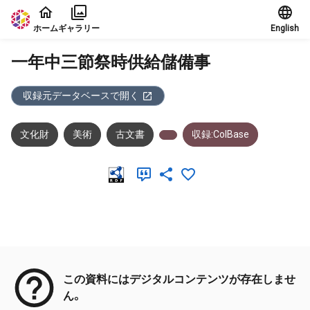
本文に飛ぶ
ホーム
ギャラリー
English
一年中三節祭時供給儲備事
収録元データベースで開く
文化財
美術
古文書
収録:ColBase
メタデータ
この資料にはデジタルコンテンツが存在しませ
ん。