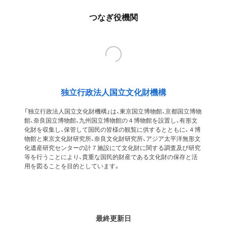
つなぎ役機関
独立行政法人国立文化財機構
「独立行政法人国立文化財機構」は、東京国立博物館、京都国立博物
館、奈良国立博物館、九州国立博物館の４博物館を設置し、有形文
化財を収集し、保管して国民の皆様の観覧に供するとともに、４博
物館と東京文化財研究所、奈良文化財研究所、アジア太平洋無形文
化遺産研究センターの計７施設にて文化財に関する調査及び研究
等を行うことにより、貴重な国民的財産である文化財の保存と活
用を図ることを目的としています。
最終更新日