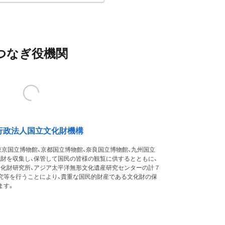
つなぎ役機関
行政法人国立文化財機構
東京国立博物館、京都国立博物館、奈良国立博物館、九州国立
化財を収集し、保管して国民の皆様の観覧に供するとともに、
文化財研究所、アジア太平洋無形文化遺産研究センターの計７
究等を行うことにより、貴重な国民的財産である文化財の保
ます。