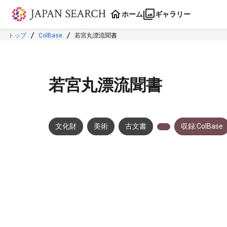
本文に飛ぶ
ホーム
ギャラリー
トップ
ColBase
若宮丸漂流聞書
若宮丸漂流聞書
文化財
美術
古文書
収録:ColBase
メタデータ