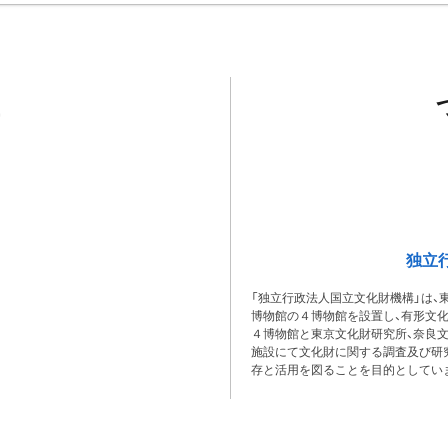
独立
「独立行政法人国立文化財機構」は、
博物館の４博物館を設置し、有形文
４博物館と東京文化財研究所、奈良
施設にて文化財に関する調査及び研
存と活用を図ることを目的としてい