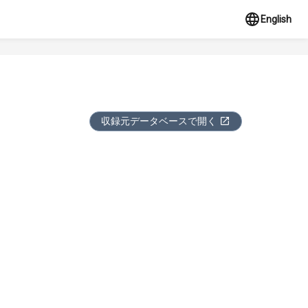
English
収録元データベースで開く