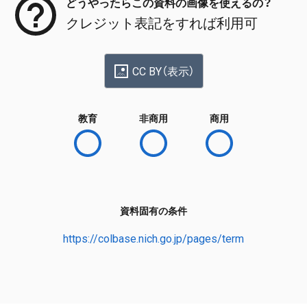
どうやったらこの資料の画像を使えるの？
クレジット表記をすれば利用可
CC BY（表示）
教育
非商用
商用
資料固有の条件
https://colbase.nich.go.jp/pages/term