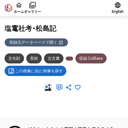
本文に飛ぶ
ホーム
ギャラリー
English
塩竃社考・松島記
収録元データベースで開く
文化財
美術
古文書
収録:ColBase
この画像に似た画像を探す
メタデータ