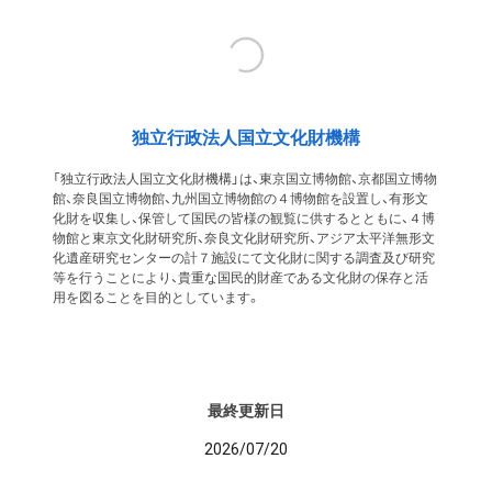
独立行政法人国立文化財機構
「独立行政法人国立文化財機構」は、東京国立博物館、京都国立博物
館、奈良国立博物館、九州国立博物館の４博物館を設置し、有形文
化財を収集し、保管して国民の皆様の観覧に供するとともに、４博
物館と東京文化財研究所、奈良文化財研究所、アジア太平洋無形文
化遺産研究センターの計７施設にて文化財に関する調査及び研究
等を行うことにより、貴重な国民的財産である文化財の保存と活
用を図ることを目的としています。
最終更新日
2026/07/20