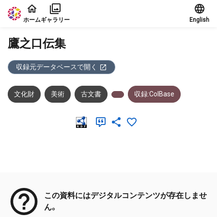
本文に飛ぶ
ホーム
ギャラリー
English
鷹之口伝集
収録元データベースで開く
文化財
美術
古文書
収録:ColBase
メタデータ
この資料にはデジタルコンテンツが存在しませ
ん。