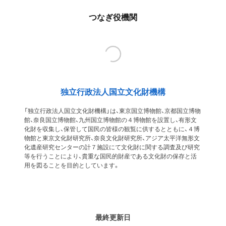
つなぎ役機関
独立行政法人国立文化財機構
「独立行政法人国立文化財機構」は、東京国立博物館、京都国立博物
館、奈良国立博物館、九州国立博物館の４博物館を設置し、有形文
化財を収集し、保管して国民の皆様の観覧に供するとともに、４博
物館と東京文化財研究所、奈良文化財研究所、アジア太平洋無形文
化遺産研究センターの計７施設にて文化財に関する調査及び研究
等を行うことにより、貴重な国民的財産である文化財の保存と活
用を図ることを目的としています。
最終更新日