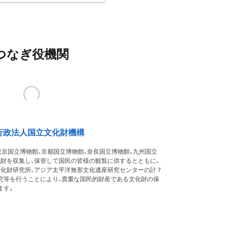
つなぎ役機関
行政法人国立文化財機構
東京国立博物館、京都国立博物館、奈良国立博物館、九州国立
化財を収集し、保管して国民の皆様の観覧に供するとともに、
文化財研究所、アジア太平洋無形文化遺産研究センターの計７
究等を行うことにより、貴重な国民的財産である文化財の保
ます。