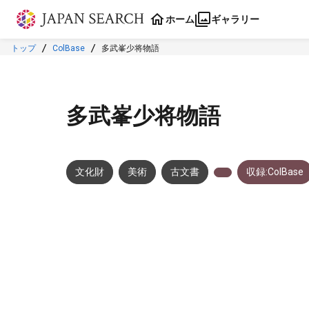
本文に飛ぶ
ホーム
ギャラリー
トップ
ColBase
多武峯少将物語
多武峯少将物語
文化財
美術
古文書
収録:ColBase
メタデータ