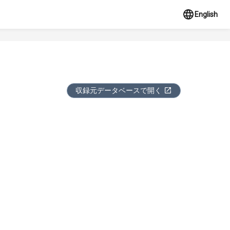
English
収録元データベースで開く