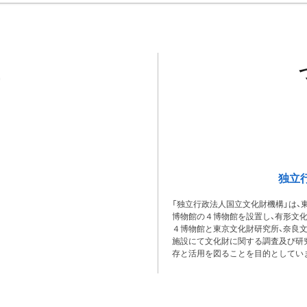
独立
「独立行政法人国立文化財機構」は、
博物館の４博物館を設置し、有形文
４博物館と東京文化財研究所、奈良
施設にて文化財に関する調査及び研
存と活用を図ることを目的としてい