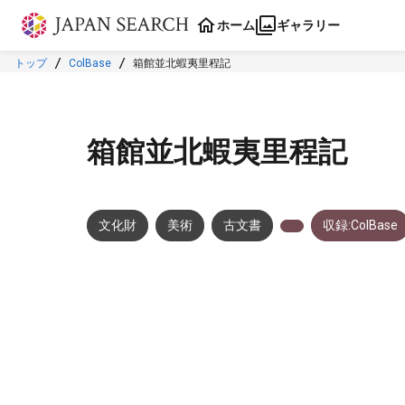
本文に飛ぶ
ホーム
ギャラリー
トップ
ColBase
箱館並北蝦夷里程記
箱館並北蝦夷里程記
文化財
美術
古文書
収録:ColBase
メタデータ