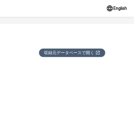
English
収録元データベースで開く