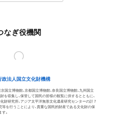
つなぎ役機関
行政法人国立文化財機構
東京国立博物館、京都国立博物館、奈良国立博物館、九州国立
化財を収集し、保管して国民の皆様の観覧に供するとともに、
文化財研究所、アジア太平洋無形文化遺産研究センターの計７
究等を行うことにより、貴重な国民的財産である文化財の保
ます。