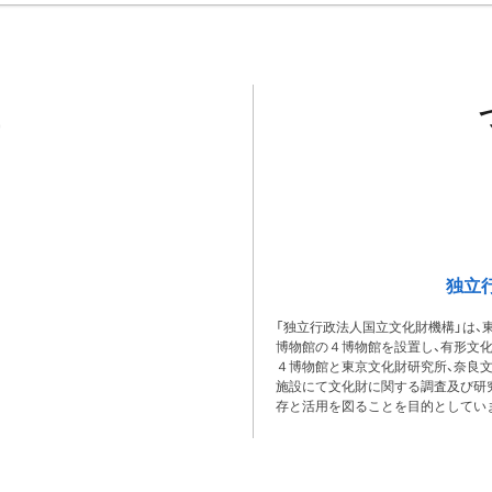
独立
「独立行政法人国立文化財機構」は、
博物館の４博物館を設置し、有形文
４博物館と東京文化財研究所、奈良
施設にて文化財に関する調査及び研
存と活用を図ることを目的としてい