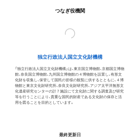
つなぎ役機関
独立行政法人国立文化財機構
「独立行政法人国立文化財機構」は、東京国立博物館、京都国立博物
館、奈良国立博物館、九州国立博物館の４博物館を設置し、有形文
化財を収集し、保管して国民の皆様の観覧に供するとともに、４博
物館と東京文化財研究所、奈良文化財研究所、アジア太平洋無形文
化遺産研究センターの計７施設にて文化財に関する調査及び研究
等を行うことにより、貴重な国民的財産である文化財の保存と活
用を図ることを目的としています。
最終更新日