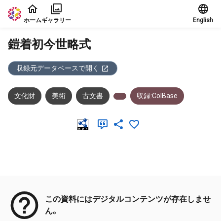
本文に飛ぶ
ホーム
ギャラリー
English
鎧着初今世略式
収録元データベースで開く
文化財
美術
古文書
収録:ColBase
メタデータ
この資料にはデジタルコンテンツが存在しませ
ん。