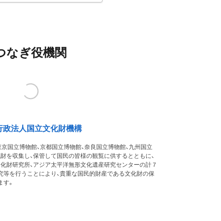
つなぎ役機関
行政法人国立文化財機構
東京国立博物館、京都国立博物館、奈良国立博物館、九州国立
化財を収集し、保管して国民の皆様の観覧に供するとともに、
文化財研究所、アジア太平洋無形文化遺産研究センターの計７
究等を行うことにより、貴重な国民的財産である文化財の保
ます。