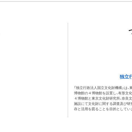
独立
「独立行政法人国立文化財機構」は、
博物館の４博物館を設置し、有形文
４博物館と東京文化財研究所、奈良
施設にて文化財に関する調査及び研
存と活用を図ることを目的としてい