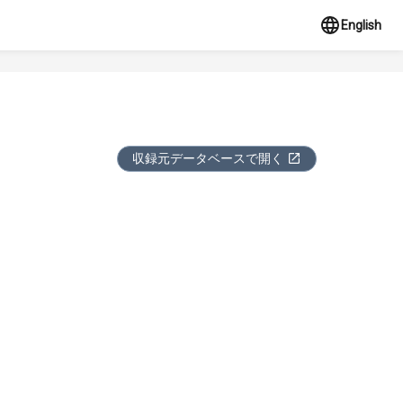
English
収録元データベースで開く