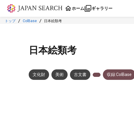
本文に飛ぶ
ホーム
ギャラリー
トップ
ColBase
日本絵類考
日本絵類考
文化財
美術
古文書
収録:ColBase
メタデータ