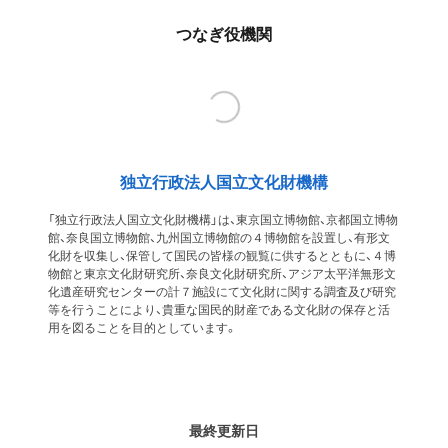
つなぎ役機関
独立行政法人国立文化財機構
「独立行政法人国立文化財機構」は、東京国立博物館、京都国立博物
館、奈良国立博物館、九州国立博物館の４博物館を設置し、有形文
化財を収集し、保管して国民の皆様の観覧に供するとともに、４博
物館と東京文化財研究所、奈良文化財研究所、アジア太平洋無形文
化遺産研究センターの計７施設にて文化財に関する調査及び研究
等を行うことにより、貴重な国民的財産である文化財の保存と活
用を図ることを目的としています。
最終更新日