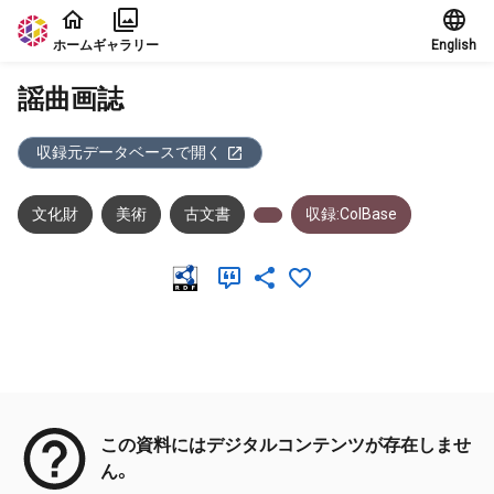
本文に飛ぶ
ホーム
ギャラリー
English
謡曲画誌
収録元データベースで開く
文化財
美術
古文書
収録:ColBase
メタデータ
この資料にはデジタルコンテンツが存在しませ
ん。