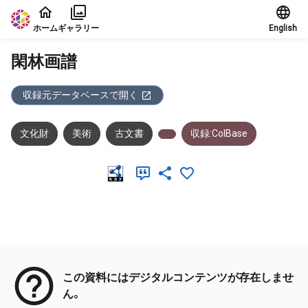
本文に飛ぶ
ホーム
ギャラリー
English
閑林画譜
収録元データベースで開く
文化財
美術
古文書
収録:ColBase
メタデータ
この資料にはデジタルコンテンツが存在しませ
ん。