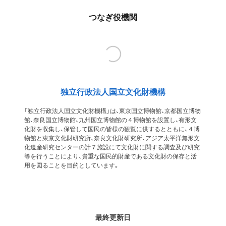
つなぎ役機関
独立行政法人国立文化財機構
「独立行政法人国立文化財機構」は、東京国立博物館、京都国立博物
館、奈良国立博物館、九州国立博物館の４博物館を設置し、有形文
化財を収集し、保管して国民の皆様の観覧に供するとともに、４博
物館と東京文化財研究所、奈良文化財研究所、アジア太平洋無形文
化遺産研究センターの計７施設にて文化財に関する調査及び研究
等を行うことにより、貴重な国民的財産である文化財の保存と活
用を図ることを目的としています。
最終更新日