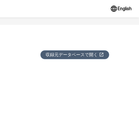
English
収録元データベースで開く