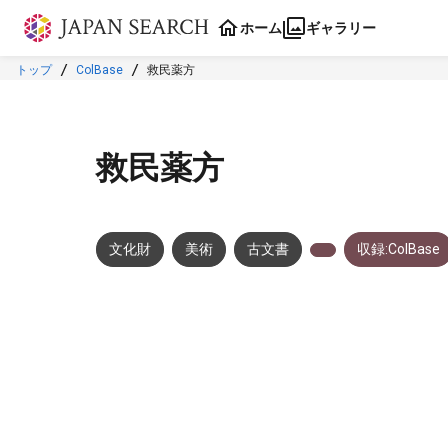
本文に飛ぶ
ホーム
ギャラリー
トップ
ColBase
救民薬方
救民薬方
文化財
美術
古文書
収録:ColBase
メタデータ