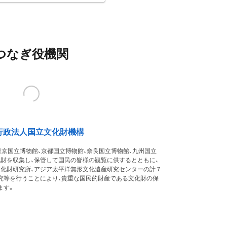
つなぎ役機関
行政法人国立文化財機構
東京国立博物館、京都国立博物館、奈良国立博物館、九州国立
化財を収集し、保管して国民の皆様の観覧に供するとともに、
文化財研究所、アジア太平洋無形文化遺産研究センターの計７
究等を行うことにより、貴重な国民的財産である文化財の保
ます。