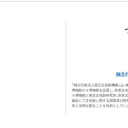
独立
「独立行政法人国立文化財機構」は、
博物館の４博物館を設置し、有形文
４博物館と東京文化財研究所、奈良
施設にて文化財に関する調査及び研
存と活用を図ることを目的としてい