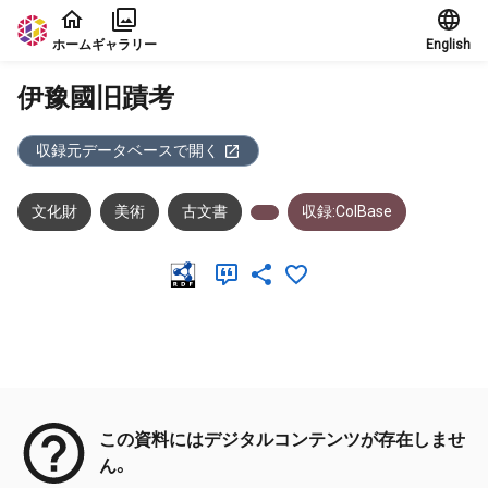
本文に飛ぶ
ホーム
ギャラリー
English
伊豫國旧蹟考
収録元データベースで開く
文化財
美術
古文書
収録:ColBase
メタデータ
この資料にはデジタルコンテンツが存在しませ
ん。