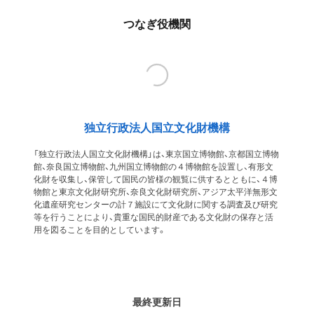
つなぎ役機関
独立行政法人国立文化財機構
「独立行政法人国立文化財機構」は、東京国立博物館、京都国立博物
館、奈良国立博物館、九州国立博物館の４博物館を設置し、有形文
化財を収集し、保管して国民の皆様の観覧に供するとともに、４博
物館と東京文化財研究所、奈良文化財研究所、アジア太平洋無形文
化遺産研究センターの計７施設にて文化財に関する調査及び研究
等を行うことにより、貴重な国民的財産である文化財の保存と活
用を図ることを目的としています。
最終更新日