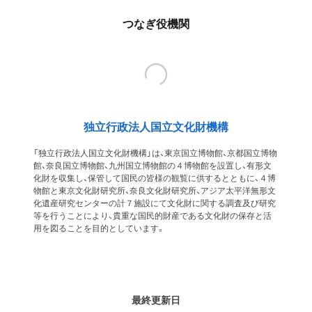
つなぎ役機関
独立行政法人国立文化財機構
「独立行政法人国立文化財機構」は、東京国立博物館、京都国立博物
館、奈良国立博物館、九州国立博物館の４博物館を設置し、有形文
化財を収集し、保管して国民の皆様の観覧に供するとともに、４博
物館と東京文化財研究所、奈良文化財研究所、アジア太平洋無形文
化遺産研究センターの計７施設にて文化財に関する調査及び研究
等を行うことにより、貴重な国民的財産である文化財の保存と活
用を図ることを目的としています。
最終更新日