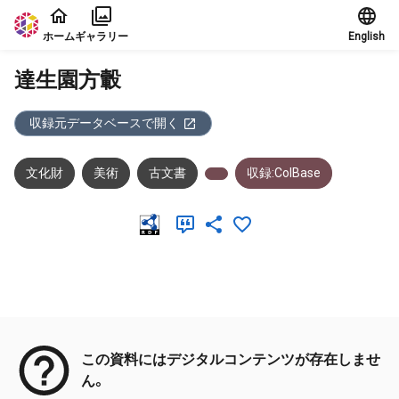
本文に飛ぶ
ホーム
ギャラリー
English
達生園方轂
収録元データベースで開く
文化財
美術
古文書
収録:ColBase
メタデータ
この資料にはデジタルコンテンツが存在しませ
ん。