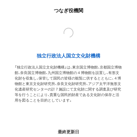
つなぎ役機関
独立行政法人国立文化財機構
「独立行政法人国立文化財機構」は、東京国立博物館、京都国立博物
館、奈良国立博物館、九州国立博物館の４博物館を設置し、有形文
化財を収集し、保管して国民の皆様の観覧に供するとともに、４博
物館と東京文化財研究所、奈良文化財研究所、アジア太平洋無形文
化遺産研究センターの計７施設にて文化財に関する調査及び研究
等を行うことにより、貴重な国民的財産である文化財の保存と活
用を図ることを目的としています。
最終更新日