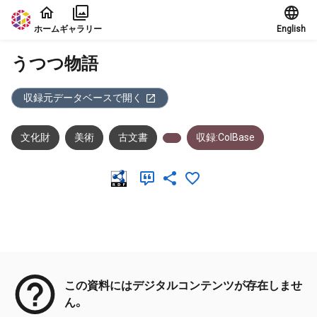
本文に飛ぶ
ホーム
ギャラリー
English
うつつ物語
収録元データベースで開く
文化財
美術
古文書
収録:ColBase
メタデータ
この資料にはデジタルコンテンツが存在しませ
ん。