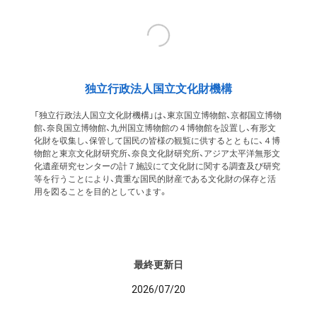
独立行政法人国立文化財機構
「独立行政法人国立文化財機構」は、東京国立博物館、京都国立博物
館、奈良国立博物館、九州国立博物館の４博物館を設置し、有形文
化財を収集し、保管して国民の皆様の観覧に供するとともに、４博
物館と東京文化財研究所、奈良文化財研究所、アジア太平洋無形文
化遺産研究センターの計７施設にて文化財に関する調査及び研究
等を行うことにより、貴重な国民的財産である文化財の保存と活
用を図ることを目的としています。
最終更新日
2026/07/20