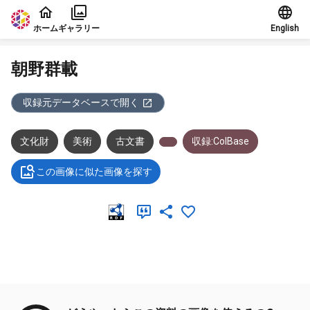
本文に飛ぶ
ホーム
ギャラリー
English
朝野群載
収録元データベースで開く
文化財
美術
古文書
収録:ColBase
この画像に似た画像を探す
メタデータ