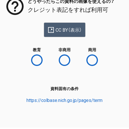
どうやったらこの資料の画像を使えるの？
クレジット表記をすれば利用可
CC BY（表示）
教育
非商用
商用
資料固有の条件
https://colbase.nich.go.jp/pages/term