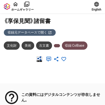
本文に飛ぶ
ホーム
ギャラリー
English
《享保見聞》諸留書
収録元データベースで開く
文化財
美術
古文書
収録:ColBase
メタデータ
この資料にはデジタルコンテンツが存在しませ
ん。