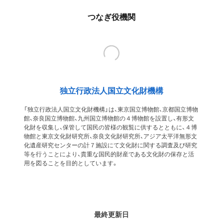
つなぎ役機関
独立行政法人国立文化財機構
「独立行政法人国立文化財機構」は、東京国立博物館、京都国立博物
館、奈良国立博物館、九州国立博物館の４博物館を設置し、有形文
化財を収集し、保管して国民の皆様の観覧に供するとともに、４博
物館と東京文化財研究所、奈良文化財研究所、アジア太平洋無形文
化遺産研究センターの計７施設にて文化財に関する調査及び研究
等を行うことにより、貴重な国民的財産である文化財の保存と活
用を図ることを目的としています。
最終更新日