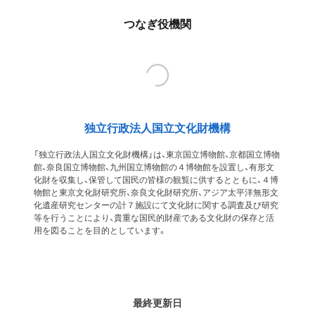
つなぎ役機関
独立行政法人国立文化財機構
「独立行政法人国立文化財機構」は、東京国立博物館、京都国立博物
館、奈良国立博物館、九州国立博物館の４博物館を設置し、有形文
化財を収集し、保管して国民の皆様の観覧に供するとともに、４博
物館と東京文化財研究所、奈良文化財研究所、アジア太平洋無形文
化遺産研究センターの計７施設にて文化財に関する調査及び研究
等を行うことにより、貴重な国民的財産である文化財の保存と活
用を図ることを目的としています。
最終更新日