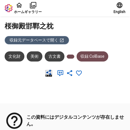
本文に飛ぶ
ホーム
ギャラリー
English
桜御殿邯鄲之枕
収録元データベースで開く
文化財
美術
古文書
収録:ColBase
メタデータ
この資料にはデジタルコンテンツが存在しませ
ん。