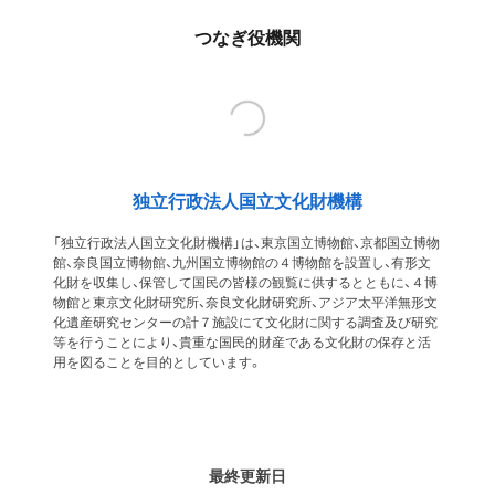
つなぎ役機関
独立行政法人国立文化財機構
「独立行政法人国立文化財機構」は、東京国立博物館、京都国立博物
館、奈良国立博物館、九州国立博物館の４博物館を設置し、有形文
化財を収集し、保管して国民の皆様の観覧に供するとともに、４博
物館と東京文化財研究所、奈良文化財研究所、アジア太平洋無形文
化遺産研究センターの計７施設にて文化財に関する調査及び研究
等を行うことにより、貴重な国民的財産である文化財の保存と活
用を図ることを目的としています。
最終更新日