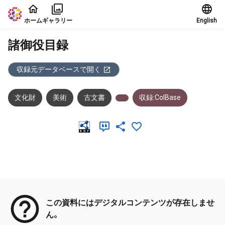
本文に飛ぶ
ホーム
ギャラリー
English
諸御役目録
収録元データベースで開く
文化財
美術
古文書
収録:ColBase
メタデータ
この資料にはデジタルコンテンツが存在しませ
ん。