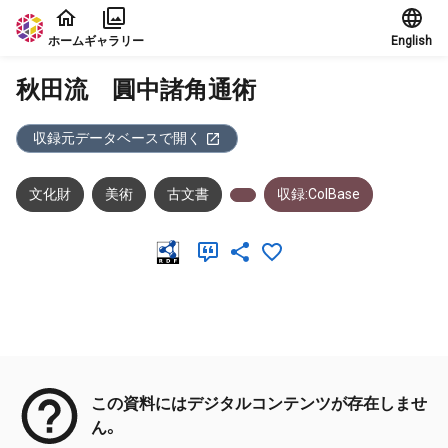
本文に飛ぶ
ホーム
ギャラリー
English
秋田流 圓中諸角通術
収録元データベースで開く
文化財
美術
古文書
収録:ColBase
メタデータ
この資料にはデジタルコンテンツが存在しませ
ん。