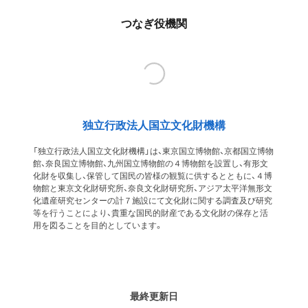
つなぎ役機関
独立行政法人国立文化財機構
「独立行政法人国立文化財機構」は、東京国立博物館、京都国立博物
館、奈良国立博物館、九州国立博物館の４博物館を設置し、有形文
化財を収集し、保管して国民の皆様の観覧に供するとともに、４博
物館と東京文化財研究所、奈良文化財研究所、アジア太平洋無形文
化遺産研究センターの計７施設にて文化財に関する調査及び研究
等を行うことにより、貴重な国民的財産である文化財の保存と活
用を図ることを目的としています。
最終更新日