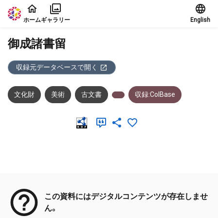
本文に飛ぶ
ホーム
ギャラリー
English
御成諸書留
収録元データベースで開く
文化財
美術
古文書
収録:ColBase
メタデータ
この資料にはデジタルコンテンツが存在しませ
ん。