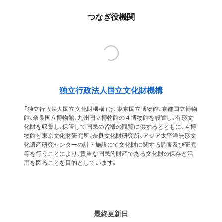
つなぎ役機関
独立行政法人国立文化財機構
「独立行政法人国立文化財機構」は、東京国立博物館、京都国立博物
館、奈良国立博物館、九州国立博物館の４博物館を設置し、有形文
化財を収集し、保管して国民の皆様の観覧に供するとともに、４博
物館と東京文化財研究所、奈良文化財研究所、アジア太平洋無形文
化遺産研究センターの計７施設にて文化財に関する調査及び研究
等を行うことにより、貴重な国民的財産である文化財の保存と活
用を図ることを目的としています。
最終更新日