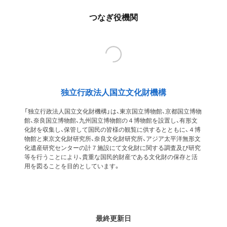
つなぎ役機関
独立行政法人国立文化財機構
「独立行政法人国立文化財機構」は、東京国立博物館、京都国立博物
館、奈良国立博物館、九州国立博物館の４博物館を設置し、有形文
化財を収集し、保管して国民の皆様の観覧に供するとともに、４博
物館と東京文化財研究所、奈良文化財研究所、アジア太平洋無形文
化遺産研究センターの計７施設にて文化財に関する調査及び研究
等を行うことにより、貴重な国民的財産である文化財の保存と活
用を図ることを目的としています。
最終更新日