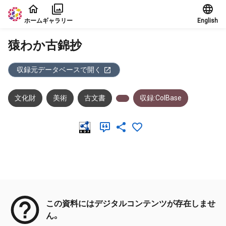
本文に飛ぶ
ホーム
ギャラリー
English
猿わか古錦抄
収録元データベースで開く
文化財
美術
古文書
収録:ColBase
メタデータ
この資料にはデジタルコンテンツが存在しませ
ん。