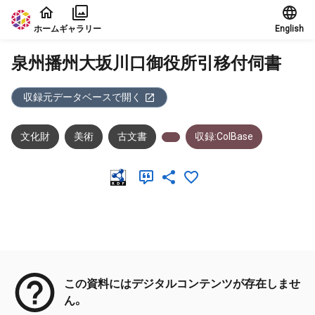
本文に飛ぶ
ホーム
ギャラリー
English
泉州播州大坂川口御役所引移付伺書
収録元データベースで開く
文化財
美術
古文書
収録:ColBase
メタデータ
この資料にはデジタルコンテンツが存在しませ
ん。