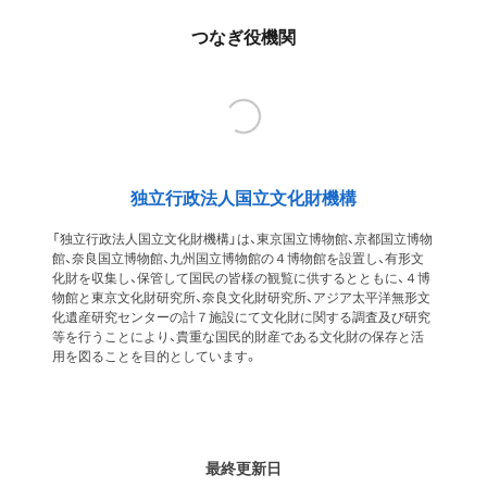
つなぎ役機関
独立行政法人国立文化財機構
「独立行政法人国立文化財機構」は、東京国立博物館、京都国立博物
館、奈良国立博物館、九州国立博物館の４博物館を設置し、有形文
化財を収集し、保管して国民の皆様の観覧に供するとともに、４博
物館と東京文化財研究所、奈良文化財研究所、アジア太平洋無形文
化遺産研究センターの計７施設にて文化財に関する調査及び研究
等を行うことにより、貴重な国民的財産である文化財の保存と活
用を図ることを目的としています。
最終更新日