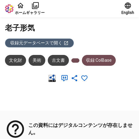
本文に飛ぶ
ホーム
ギャラリー
English
老子形気
収録元データベースで開く
文化財
美術
古文書
収録:ColBase
メタデータ
この資料にはデジタルコンテンツが存在しませ
ん。