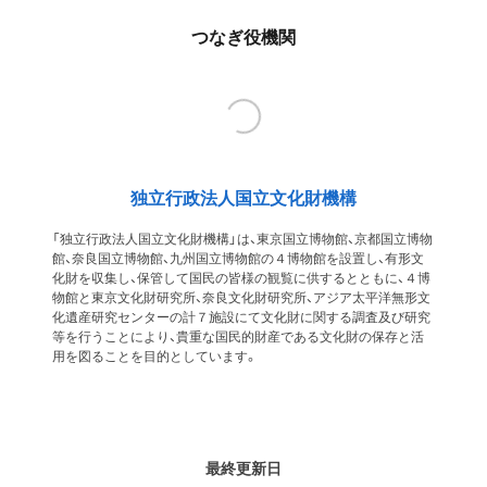
つなぎ役機関
独立行政法人国立文化財機構
「独立行政法人国立文化財機構」は、東京国立博物館、京都国立博物
館、奈良国立博物館、九州国立博物館の４博物館を設置し、有形文
化財を収集し、保管して国民の皆様の観覧に供するとともに、４博
物館と東京文化財研究所、奈良文化財研究所、アジア太平洋無形文
化遺産研究センターの計７施設にて文化財に関する調査及び研究
等を行うことにより、貴重な国民的財産である文化財の保存と活
用を図ることを目的としています。
最終更新日