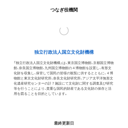
つなぎ役機関
独立行政法人国立文化財機構
「独立行政法人国立文化財機構」は、東京国立博物館、京都国立博物
館、奈良国立博物館、九州国立博物館の４博物館を設置し、有形文
化財を収集し、保管して国民の皆様の観覧に供するとともに、４博
物館と東京文化財研究所、奈良文化財研究所、アジア太平洋無形文
化遺産研究センターの計７施設にて文化財に関する調査及び研究
等を行うことにより、貴重な国民的財産である文化財の保存と活
用を図ることを目的としています。
最終更新日