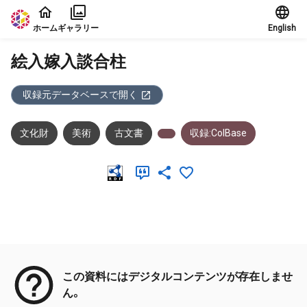
本文に飛ぶ
ホーム
ギャラリー
English
絵入嫁入談合柱
収録元データベースで開く
文化財
美術
古文書
収録:ColBase
メタデータ
この資料にはデジタルコンテンツが存在しませ
ん。