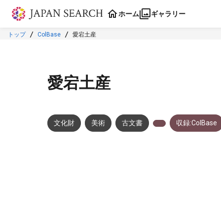
本文に飛ぶ
ホーム
ギャラリー
トップ
ColBase
愛宕土産
愛宕土産
文化財
美術
古文書
収録:ColBase
メタデータ