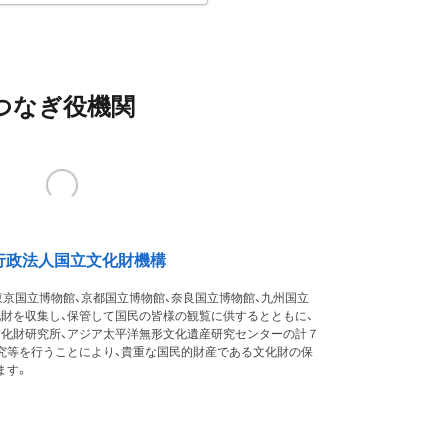
つなぎ役機関
行政法人国立文化財機構
東京国立博物館、京都国立博物館、奈良国立博物館、九州国立
化財を収集し、保管して国民の皆様の観覧に供するとともに、
文化財研究所、アジア太平洋無形文化遺産研究センターの計７
究等を行うことにより、貴重な国民的財産である文化財の保
ます。