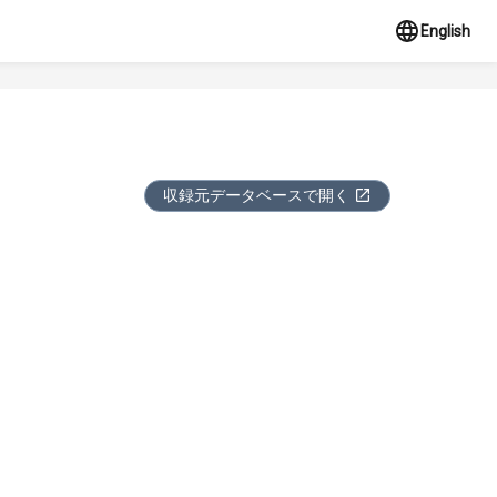
English
収録元データベースで開く