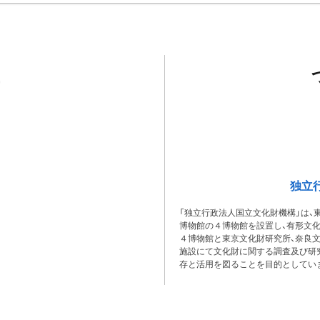
独立
「独立行政法人国立文化財機構」は、
博物館の４博物館を設置し、有形文
４博物館と東京文化財研究所、奈良
施設にて文化財に関する調査及び研
存と活用を図ることを目的としてい