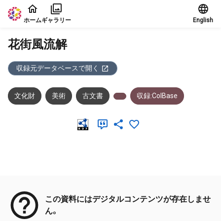
本文に飛ぶ
ホーム
ギャラリー
English
花街風流解
収録元データベースで開く
文化財
美術
古文書
収録:ColBase
メタデータ
この資料にはデジタルコンテンツが存在しませ
ん。