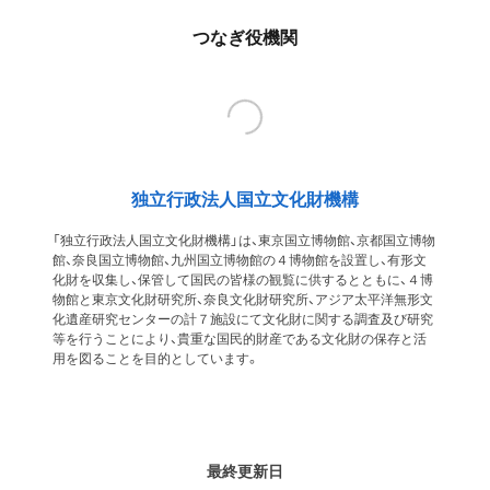
つなぎ役機関
独立行政法人国立文化財機構
「独立行政法人国立文化財機構」は、東京国立博物館、京都国立博物
館、奈良国立博物館、九州国立博物館の４博物館を設置し、有形文
化財を収集し、保管して国民の皆様の観覧に供するとともに、４博
物館と東京文化財研究所、奈良文化財研究所、アジア太平洋無形文
化遺産研究センターの計７施設にて文化財に関する調査及び研究
等を行うことにより、貴重な国民的財産である文化財の保存と活
用を図ることを目的としています。
最終更新日