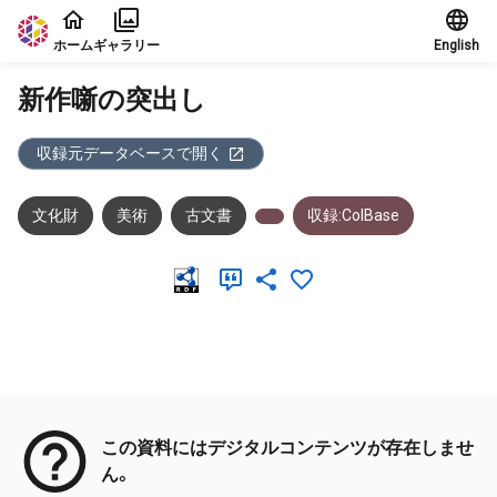
本文に飛ぶ
ホーム
ギャラリー
English
新作噺の突出し
収録元データベースで開く
文化財
美術
古文書
収録:ColBase
メタデータ
この資料にはデジタルコンテンツが存在しませ
ん。