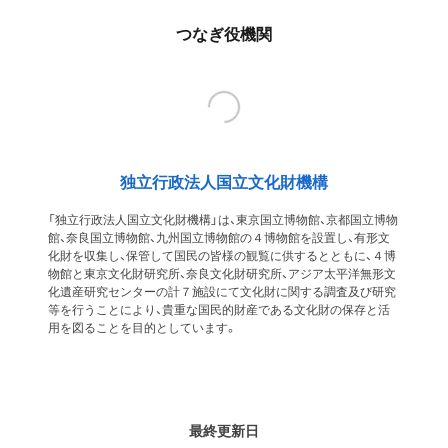
つなぎ役機関
独立行政法人国立文化財機構
「独立行政法人国立文化財機構」は、東京国立博物館、京都国立博物
館、奈良国立博物館、九州国立博物館の４博物館を設置し、有形文
化財を収集し、保管して国民の皆様の観覧に供するとともに、４博
物館と東京文化財研究所、奈良文化財研究所、アジア太平洋無形文
化遺産研究センターの計７施設にて文化財に関する調査及び研究
等を行うことにより、貴重な国民的財産である文化財の保存と活
用を図ることを目的としています。
最終更新日