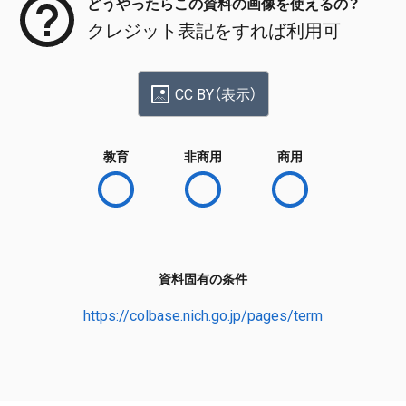
どうやったらこの資料の画像を使えるの？
クレジット表記をすれば利用可
CC BY（表示）
教育
非商用
商用
資料固有の条件
https://colbase.nich.go.jp/pages/term