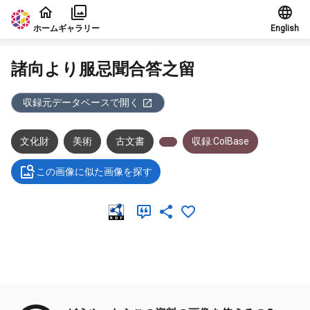
本文に飛ぶ
ホーム
ギャラリー
English
諸向より服忌聞合答之留
収録元データベースで開く
文化財
美術
古文書
収録:ColBase
この画像に似た画像を探す
メタデータ