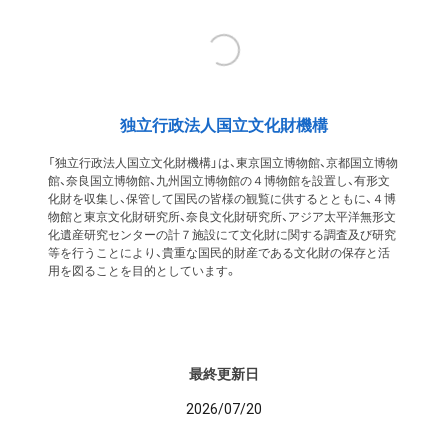
独立行政法人国立文化財機構
「独立行政法人国立文化財機構」は、東京国立博物館、京都国立博物
館、奈良国立博物館、九州国立博物館の４博物館を設置し、有形文
化財を収集し、保管して国民の皆様の観覧に供するとともに、４博
物館と東京文化財研究所、奈良文化財研究所、アジア太平洋無形文
化遺産研究センターの計７施設にて文化財に関する調査及び研究
等を行うことにより、貴重な国民的財産である文化財の保存と活
用を図ることを目的としています。
最終更新日
2026/07/20