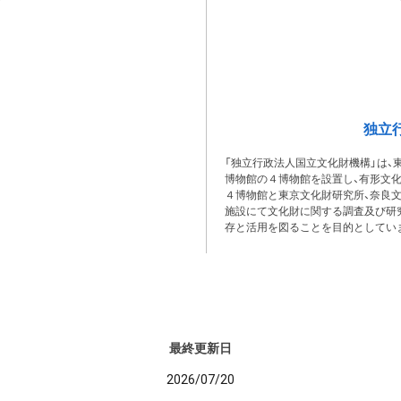
独立
「独立行政法人国立文化財機構」は、
博物館の４博物館を設置し、有形文
４博物館と東京文化財研究所、奈良
施設にて文化財に関する調査及び研
存と活用を図ることを目的としてい
最終更新日
2026/07/20