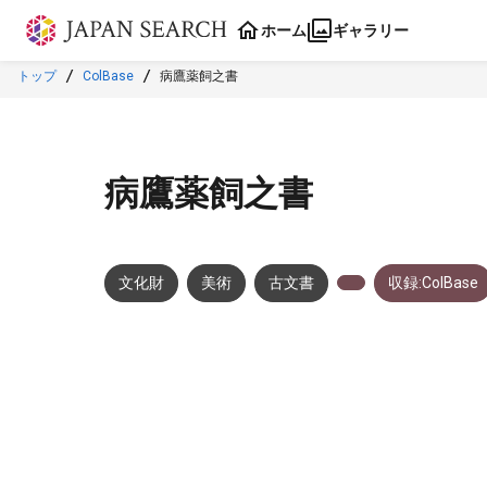
本文に飛ぶ
ホーム
ギャラリー
トップ
ColBase
病鷹薬飼之書
病鷹薬飼之書
文化財
美術
古文書
収録:ColBase
メタデータ