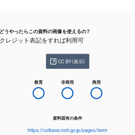
どうやったらこの資料の画像を使えるの？
クレジット表記をすれば利用可
CC BY（表示）
教育
非商用
商用
資料固有の条件
https://colbase.nich.go.jp/pages/term