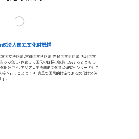
行政法人国立文化財機構
東京国立博物館、京都国立博物館、奈良国立博物館、九州国立
化財を収集し、保管して国民の皆様の観覧に供するとともに、
文化財研究所、アジア太平洋無形文化遺産研究センターの計７
究等を行うことにより、貴重な国民的財産である文化財の保
ます。