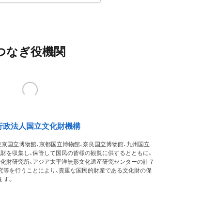
つなぎ役機関
行政法人国立文化財機構
東京国立博物館、京都国立博物館、奈良国立博物館、九州国立
化財を収集し、保管して国民の皆様の観覧に供するとともに、
文化財研究所、アジア太平洋無形文化遺産研究センターの計７
究等を行うことにより、貴重な国民的財産である文化財の保
ます。