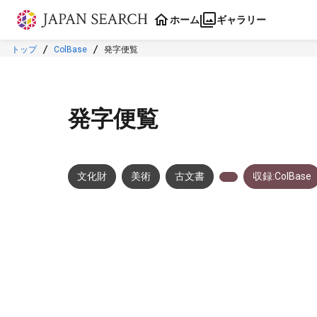
本文に飛ぶ
ホーム
ギャラリー
トップ
ColBase
発字便覧
発字便覧
文化財
美術
古文書
収録:ColBase
メタデータ