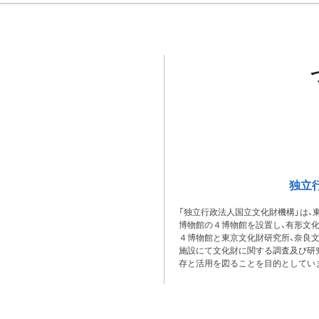
独立
「独立行政法人国立文化財機構」は、
博物館の４博物館を設置し、有形文
４博物館と東京文化財研究所、奈良
施設にて文化財に関する調査及び研
存と活用を図ることを目的としてい