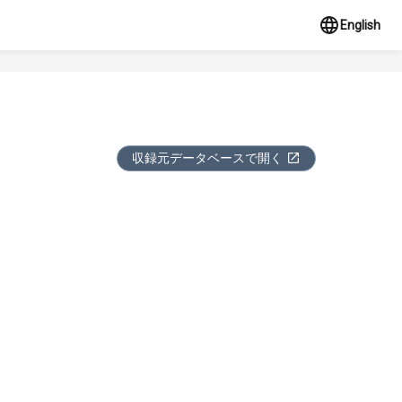
English
収録元データベースで開く