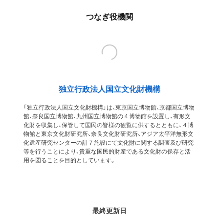
つなぎ役機関
独立行政法人国立文化財機構
「独立行政法人国立文化財機構」は、東京国立博物館、京都国立博物
館、奈良国立博物館、九州国立博物館の４博物館を設置し、有形文
化財を収集し、保管して国民の皆様の観覧に供するとともに、４博
物館と東京文化財研究所、奈良文化財研究所、アジア太平洋無形文
化遺産研究センターの計７施設にて文化財に関する調査及び研究
等を行うことにより、貴重な国民的財産である文化財の保存と活
用を図ることを目的としています。
最終更新日