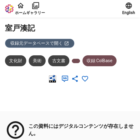
本文に飛ぶ
ホーム
ギャラリー
English
室戸湊記
収録元データベースで開く
文化財
美術
古文書
収録:ColBase
メタデータ
この資料にはデジタルコンテンツが存在しませ
ん。