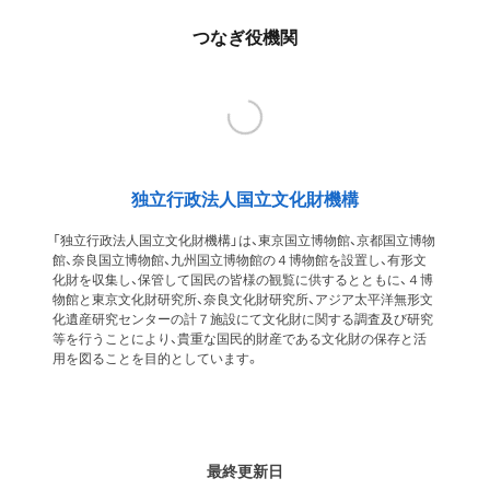
つなぎ役機関
独立行政法人国立文化財機構
「独立行政法人国立文化財機構」は、東京国立博物館、京都国立博物
館、奈良国立博物館、九州国立博物館の４博物館を設置し、有形文
化財を収集し、保管して国民の皆様の観覧に供するとともに、４博
物館と東京文化財研究所、奈良文化財研究所、アジア太平洋無形文
化遺産研究センターの計７施設にて文化財に関する調査及び研究
等を行うことにより、貴重な国民的財産である文化財の保存と活
用を図ることを目的としています。
最終更新日