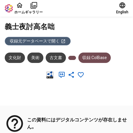
本文に飛ぶ
ホーム
ギャラリー
English
義士夜討高名咄
収録元データベースで開く
文化財
美術
古文書
収録:ColBase
メタデータ
この資料にはデジタルコンテンツが存在しませ
ん。