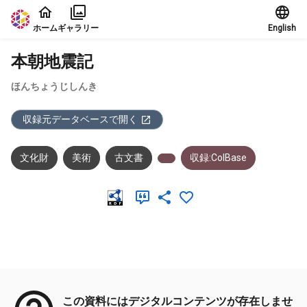
本文に飛ぶ
ホーム
ギャラリー
English
本朝地震記
ほんちょうじしんき
収録元データベースで開く
文化財
美術
古文書
収録:ColBase
メタデータ
この資料にはデジタルコンテンツが存在しませ