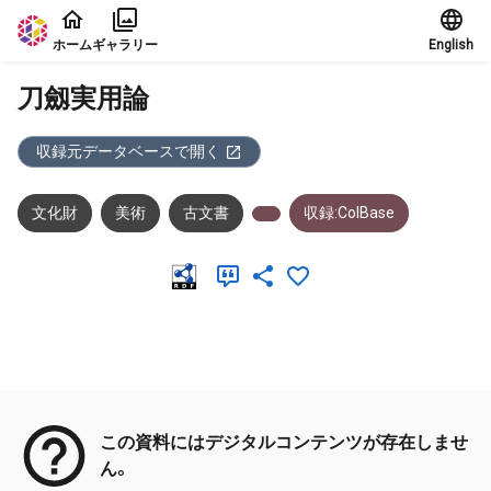
本文に飛ぶ
ホーム
ギャラリー
English
刀劔実用論
収録元データベースで開く
文化財
美術
古文書
収録:ColBase
メタデータ
この資料にはデジタルコンテンツが存在しませ
ん。