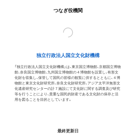
つなぎ役機関
独立行政法人国立文化財機構
「独立行政法人国立文化財機構」は、東京国立博物館、京都国立博物
館、奈良国立博物館、九州国立博物館の４博物館を設置し、有形文
化財を収集し、保管して国民の皆様の観覧に供するとともに、４博
物館と東京文化財研究所、奈良文化財研究所、アジア太平洋無形文
化遺産研究センターの計７施設にて文化財に関する調査及び研究
等を行うことにより、貴重な国民的財産である文化財の保存と活
用を図ることを目的としています。
最終更新日