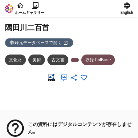
本文に飛ぶ
ホーム
ギャラリー
English
隅田川二百首
収録元データベースで開く
文化財
美術
古文書
収録:ColBase
メタデータ
この資料にはデジタルコンテンツが存在しませ
ん。