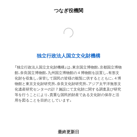
つなぎ役機関
独立行政法人国立文化財機構
「独立行政法人国立文化財機構」は、東京国立博物館、京都国立博物
館、奈良国立博物館、九州国立博物館の４博物館を設置し、有形文
化財を収集し、保管して国民の皆様の観覧に供するとともに、４博
物館と東京文化財研究所、奈良文化財研究所、アジア太平洋無形文
化遺産研究センターの計７施設にて文化財に関する調査及び研究
等を行うことにより、貴重な国民的財産である文化財の保存と活
用を図ることを目的としています。
最終更新日