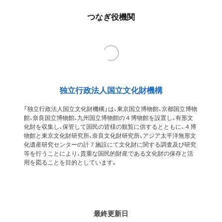
つなぎ役機関
独立行政法人国立文化財機構
「独立行政法人国立文化財機構」は、東京国立博物館、京都国立博物
館、奈良国立博物館、九州国立博物館の４博物館を設置し、有形文
化財を収集し、保管して国民の皆様の観覧に供するとともに、４博
物館と東京文化財研究所、奈良文化財研究所、アジア太平洋無形文
化遺産研究センターの計７施設にて文化財に関する調査及び研究
等を行うことにより、貴重な国民的財産である文化財の保存と活
用を図ることを目的としています。
最終更新日