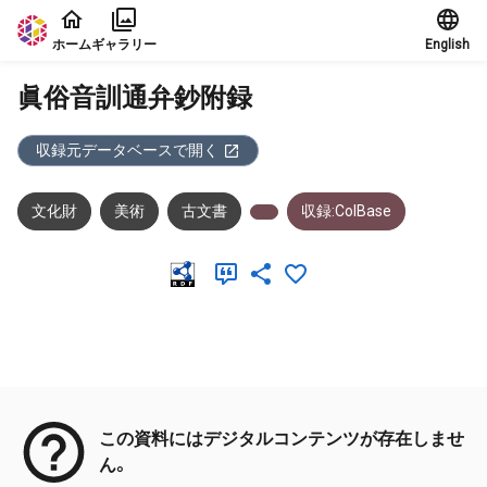
本文に飛ぶ
ホーム
ギャラリー
English
眞俗音訓通弁鈔附録
収録元データベースで開く
文化財
美術
古文書
収録:ColBase
メタデータ
この資料にはデジタルコンテンツが存在しませ
ん。